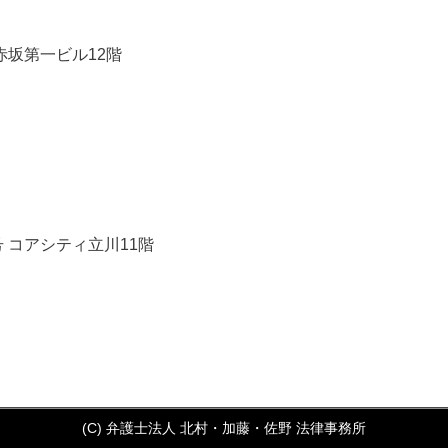
 赤坂第一ビル12階
号 コアシティ立川11階
(C) 弁護士法人 北村・加藤・佐野 法律事務所